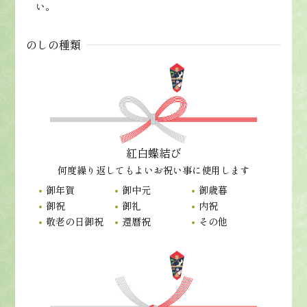
い。
のしの種類
紅白蝶結び
何度繰り返してもよいお祝い事に使用します
御年賀
御中元
御歳暮
御祝
御礼
内祝
敬老の日御祝
還暦祝
その他