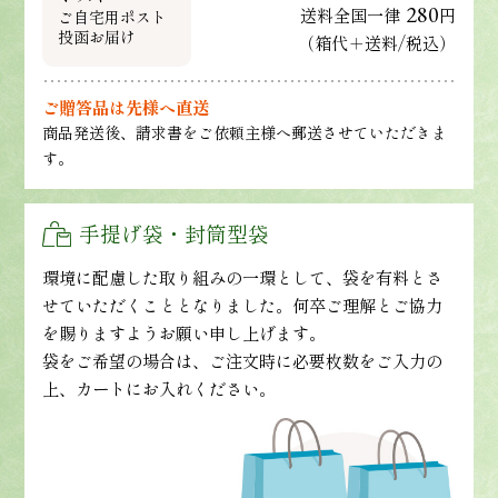
280
送料全国一律
円
ご自宅用ポスト
投函お届け
（箱代＋送料/税込）
ご贈答品は先様へ直送
商品発送後、請求書をご依頼主様へ郵送させていただきま
す。
手提げ袋・封筒型袋
環境に配慮した取り組みの一環として、袋を有料とさ
せていただくこととなりました。何卒ご理解とご協力
を賜りますようお願い申し上げます。
袋をご希望の場合は、ご注文時に必要枚数をご入力の
上、カートにお入れください。