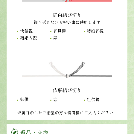
紅白結び切り
繰り返さないお祝い事に使用します
快気祝
御見舞
結婚御祝
結婚内祝
寿
仏事結び切り
御供
志
粗供養
※黄白のしをご希望の方は備考欄にご入力ください
返品・交換