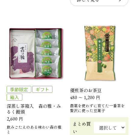
季節限定
ギフト
優煎茶のお茶豆
箱入
480
～
1,200
円
深蒸し茶箱入 森の雅・み
農薬を使わずに育てた一番茶を
贅沢に使った豆菓子
るく饅頭
2,600
円
まとめ買
飲みごたえのある味わい森の雅
い
と