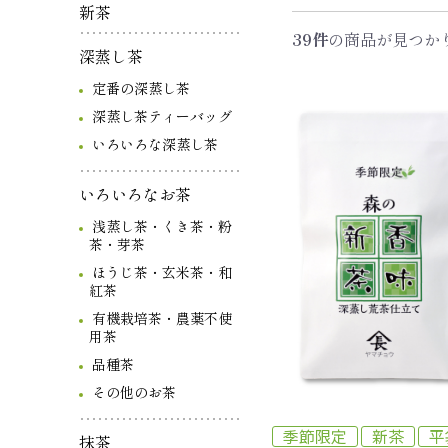
新茶
39件
の商品が見つか
深蒸し茶
定番の深蒸し茶
深蒸し茶ティーバッグ
いろいろな深蒸し茶
いろいろなお茶
浅蒸し茶・くき茶・粉
茶・芽茶
ほうじ茶・玄米茶・和
紅茶
有機栽培茶・農薬不使
用茶
品種茶
その他のお茶
季節限定
新茶
平
抹茶