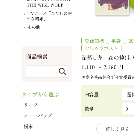
THE WISE WOLF
TVアニメ「わたしの幸
せな結婚」
その他
登録商標
平袋
2
クリックポスト
商品検索
深蒸し茶 森の粋(も
～
円
1,110
2,160
国際名茶品評会で金賞受賞
タイプから選ぶ
内容量
リーフ
数量
ティーバッグ
粉末
詳しく見る