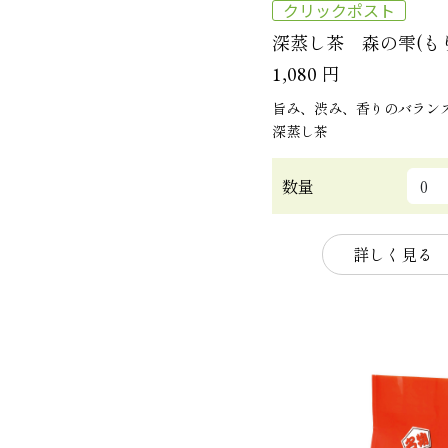
クリックポスト
深蒸し茶 森の雫(もり
円
1,080
旨み、渋み、香りのバラン
深蒸し茶
数量
詳しく見る