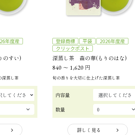
026年度産
登録商標
平袋
2026年度産
クリックポスト
りのすい)
深蒸し茶 森の華(もりのはな)
～
円
840
1,620
の深蒸し茶
旬の香りを大切に仕上げた深蒸し茶
内容量
数量
詳しく見る