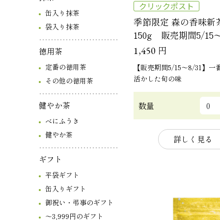
クリックポスト
缶入り抹茶
季節限定 森の香味新
袋入り抹茶
150g 販売期間5/15～
円
1,450
徳用茶
定番の徳用茶
【販売期間5/15～8/31】
活かした旬の味
その他の徳用茶
健やか茶
数量
べにふうき
健やか茶
詳しく見る
ギフト
平袋ギフト
缶入りギフト
御祝い・弔事のギフト
～3,999円のギフト