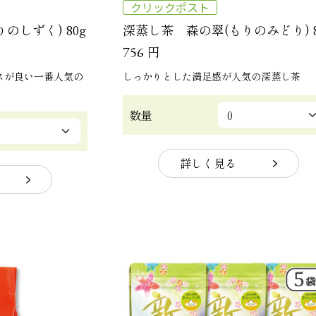
クリックポスト
のしずく) 80g
深蒸し茶 森の翠(もりのみどり) 8
円
756
スが良い一番人気の
しっかりとした満足感が人気の深蒸し茶
数量
詳しく見る