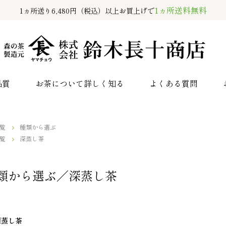
1ヵ所送料無料
1ヵ所送り6,480円（税込）以上お買上げで
品質
お茶について詳しく知る
よくある質問
覧
種類から選ぶ
覧
深蒸し茶
類から選ぶ／深蒸し茶
深蒸し茶