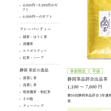
4,000円～5,999円のギ
フト
6,000円～のギフト
フレーバーティー
緑茶・ほうじ茶
烏龍茶
ルイボスティー
紅茶・ハーブ
静岡 茶匠の逸品
季節限定
平袋
深蒸し茶
静岡茶品評会出品茶
浅蒸し茶
～
円
1,100
7,000
和烏龍茶・和紅茶
第59回静岡茶品評会 3年連
その他
賞
ティーバッグ