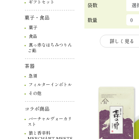
ギフトセット
袋数
菓子・食品
数量
菓子
食品
詳しく見る
真っ赤なはちみつりん
ご飴
茶器
急須
フィルターインボトル
その他
コラボ商品
バーチャルヴォーカリ
スト
狼と香辛料
MERCHANT MEETS