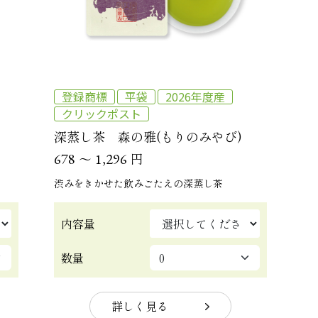
登録商標
平袋
2026年度産
クリックポスト
深蒸し茶 森の雅(もりのみやび)
～
円
678
1,296
渋みをきかせた飲みごたえの深蒸し茶
内容量
数量
詳しく見る