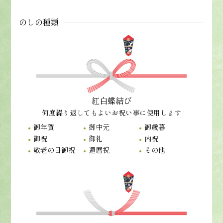
のしの種類
紅白蝶結び
何度繰り返してもよいお祝い事に使用します
御年賀
御中元
御歳暮
御祝
御礼
内祝
敬老の日御祝
還暦祝
その他