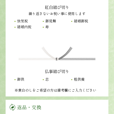
紅白結び切り
繰り返さないお祝い事に使用します
快気祝
御見舞
結婚御祝
結婚内祝
寿
仏事結び切り
御供
志
粗供養
※黄白のしをご希望の方は備考欄にご入力ください
返品・交換