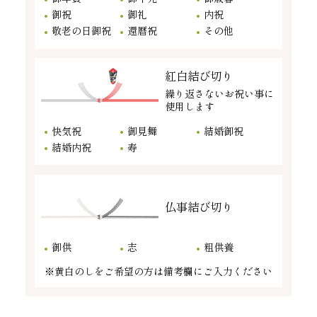
御祝
御礼
内祝
敬老の日御祝
還暦祝
その他
紅白結び切り
繰り返さないお祝い事に
使用します
快気祝
御見舞
結婚御祝
結婚内祝
寿
仏事結び切り
御供
志
粗供養
※黄白のしをご希望の方は備考欄にご入力ください