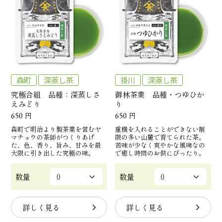
森町
深蒸し茶
掛川
深蒸し茶
究極合組 品種：深蒸しさ
御林茶業 品種・つゆひか
えみどり
り
650
円
650
円
森町で明治より製茶業を営むヤ
重機を入れることができない制
マチョウの茶師がつくりあげ
限の多い山麓で育てられた茶。
た、色、香り、旨み、甘みを最
苦味が少なく爽やかな風味なの
大限に引き出した究極の味。
で癒し時間のお供にぴったり。
数量
数量
詳しく見る
詳しく見る