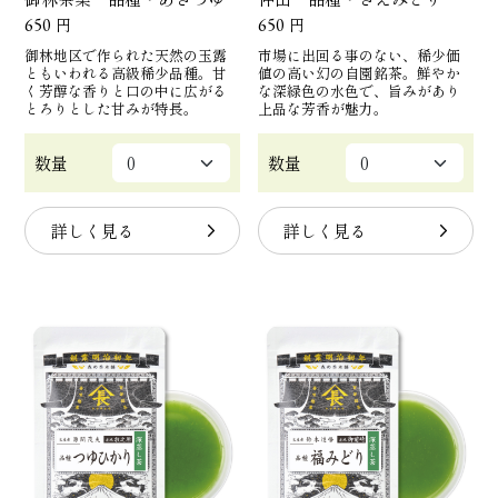
650
円
650
円
御林地区で作られた天然の玉露
市場に出回る事のない、稀少価
ともいわれる高級稀少品種。甘
値の高い幻の自園銘茶。鮮やか
く芳醇な香りと口の中に広がる
な深緑色の水色で、旨みがあり
とろりとした甘みが特長。
上品な芳香が魅力。
数量
数量
詳しく見る
詳しく見る