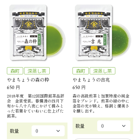
森町
深蒸し茶
森町
深蒸し茶
やまちょうの森の粋
やまちょうの吉兆
650
円
650
円
2018年度 第12回国際銘茶品評
森の高級煎茶と加賀特産の純金
会 金賞受賞。春爛漫の四月下
箔をブレンド。煎茶の緑の中に
旬から八十八夜にかけて摘みと
金箔の光が映え、格調と優美さ
った若葉をていねいに仕上げた
を醸し出す。
銘茶。
数量
数量