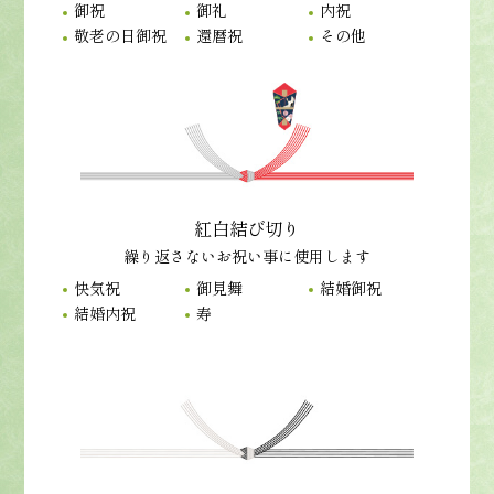
御祝
御礼
内祝
敬老の日御祝
還暦祝
その他
紅白結び切り
繰り返さないお祝い事に使用します
快気祝
御見舞
結婚御祝
結婚内祝
寿