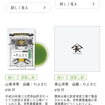
詳しく見る
詳しく見る
掛川
深蒸し茶
掛川
深蒸し茶
山東茶業 品種・やぶきた
東山茶業 品種・やぶきた
650
円
650
円
平成29年度三大荒茶品評会すべ
農林水産大臣賞受賞工場で製造
てで大臣賞を受賞した工場でつ
されたお茶。世界農業遺産の茶
くられた茶。世界農業遺産、茶
草場農法でつくられている。