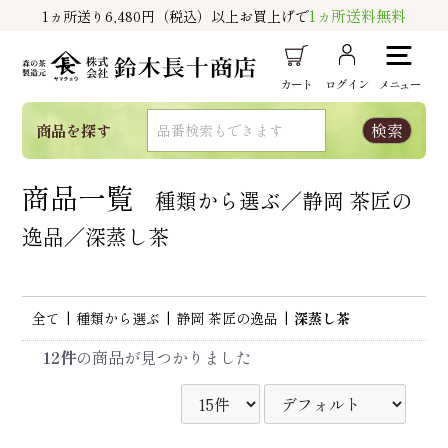
1ヵ所送料無料
1ヵ所送り6,480円（税込）以上お買上げで
カート
ログイン
メニュー
商品を探す
商品一覧
種類から選ぶ／静岡 茶匠の
逸品／深蒸し茶
全て
|
種類から選ぶ
|
静岡 茶匠の逸品
|
深蒸し茶
12件
の商品が見つかりました