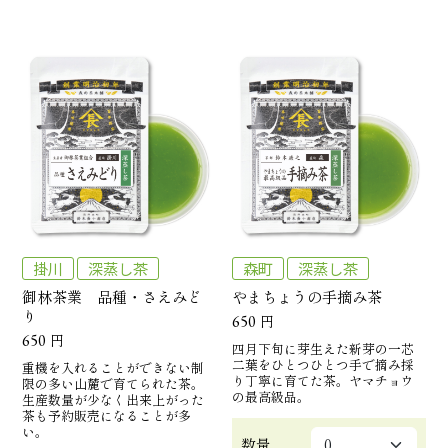
掛川
深蒸し茶
森町
深蒸し茶
御林茶業 品種・さえみど
やまちょうの手摘み茶
り
650
円
650
円
四月下旬に芽生えた新芽の一芯
二葉をひとつひとつ手で摘み採
重機を入れることができない制
り丁寧に育てた茶。ヤマチョウ
限の多い山麓で育てられた茶。
の最高級品。
生産数量が少なく出来上がった
茶も予約販売になることが多
い。
数量