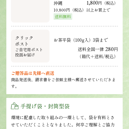
1,800
沖縄
円（税込）
10,800円（税込）以上お買上で
送料無料
クリック
お茶平袋（100g入）3袋まで
ポスト
280
送料全国一律
円
ご自宅用ポスト
投函お届け
（箱代＋送料/税込）
ご贈答品は先様へ直送
商品発送後、請求書をご依頼主様へ郵送させていただきま
す。
手提げ袋・封筒型袋
環境に配慮した取り組みの一環として、袋を有料とさ
せていただくこととなりました。何卒ご理解とご協力