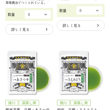
草場農法でつくられている。
数量
数量
詳しく見る
詳しく見る
掛川
深蒸し茶
掛川
深蒸し茶
御林茶業 品種・あさつゆ
仲田 品種・さえみどり