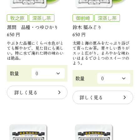
牧之原
深蒸し茶
御前崎
深蒸し茶
源間 品種・つゆひかり
鈴木 福みどり
650
円
650
円
やぶきた品種にくらべ水色がと
太陽と海の恵みをたっぷり浴び
ても鮮やかで、見た目にも美し
て育ったお茶。青々しい香りが
い。特に水で淹れた時の味わい
スッと広がり、まろやかな味わ
は絶品。
いはまるでひとつのスイーツの
よう。
数量
数量
詳しく見る
詳しく見る