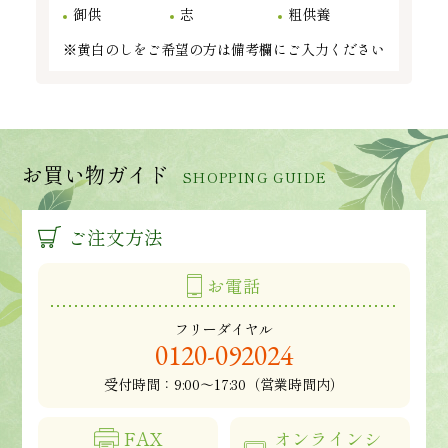
御供
志
粗供養
※黄白のしをご希望の方は備考欄にご入力ください
お買い物ガイド
SHOPPING GUIDE
ご注文方法
お電話
フリーダイヤル
0120-092024
受付時間：
9:00～17:30（営業時間内）
FAX
オンラインシ