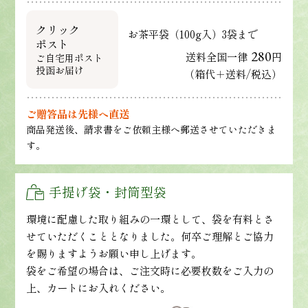
クリック
お茶平袋（100g入）3袋まで
ポスト
280
送料全国一律
円
ご自宅用ポスト
投函お届け
（箱代＋送料/税込）
ご贈答品は先様へ直送
商品発送後、請求書をご依頼主様へ郵送させていただきま
す。
手提げ袋・封筒型袋
環境に配慮した取り組みの一環として、袋を有料とさ
せていただくこととなりました。何卒ご理解とご協力
を賜りますようお願い申し上げます。
袋をご希望の場合は、ご注文時に必要枚数をご入力の
上、カートにお入れください。