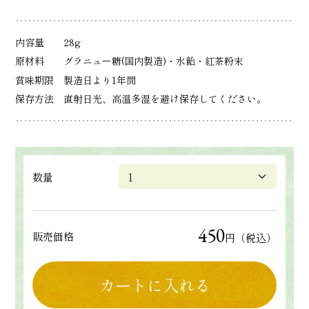
内容量
28g
原材料
グラニュー糖(国内製造)・水飴・紅茶粉末
賞味期限
製造日より1年間
保存方法
直射日光、高温多湿を避け保存してください。
数量
450
販売価格
円（税込）
カートに入れる