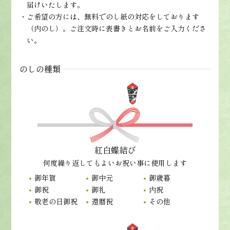
届けいたします。
ご希望の方には、無料でのし紙の対応をしております
（内のし）。ご注文時に表書きとお名前をご入力くださ
い。
のしの種類
紅白蝶結び
何度繰り返してもよいお祝い事に使用します
御年賀
御中元
御歳暮
御祝
御礼
内祝
敬老の日御祝
還暦祝
その他