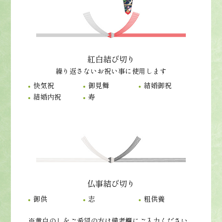
紅白結び切り
繰り返さないお祝い事に使用します
快気祝
御見舞
結婚御祝
結婚内祝
寿
仏事結び切り
御供
志
粗供養
※黄白のしをご希望の方は備考欄にご入力ください