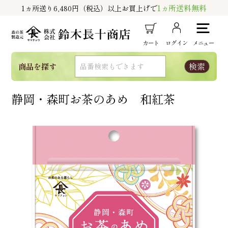
1ヵ所送料無料
1ヵ所送り6,480円（税込）以上お買上げで
カート
ログイン
メニュー
商品を探す
静岡・森町お茶のあめ 和紅茶