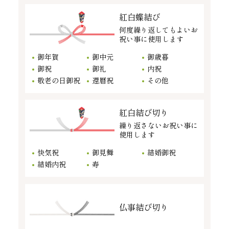
紅白蝶結び
何度繰り返してもよいお
祝い事に使用します
御年賀
御中元
御歳暮
御祝
御礼
内祝
敬老の日御祝
還暦祝
その他
紅白結び切り
繰り返さないお祝い事に
使用します
快気祝
御見舞
結婚御祝
結婚内祝
寿
仏事結び切り