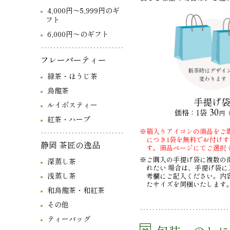
4,000円～5,999円のギ
フト
6,000円～のギフト
フレーバーティー
緑茶・ほうじ茶
烏龍茶
手提げ
ルイボスティー
30
価格：1袋
円
紅茶・ハーブ
※箱入りアイコンの商品をご
につき1袋を無料でお付け
静岡 茶匠の逸品
す。商品ページにてご選択
※ご購入の手提げ袋に複数の
深蒸し茶
れたい 場合は、手提げ袋に
浅蒸し茶
考欄にご記入ください。内
たサイズを同梱いたします
和烏龍茶・和紅茶
その他
ティーバッグ