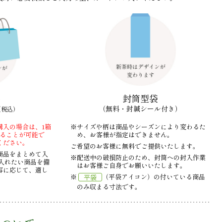
袋
封筒型袋
（無料・封緘シール付き）
（税込）
購入の場合は、1箱
※サイズや柄は商品やシーズンにより変わるた
することが可能で
め、お客様が指定はできません。
ください。
ご希望のお客様に無料でご提供いたします。
商品をまとめて入
※配送中の破損防止のため、封筒への封入作業
入れたい商品を備
はお客様ご自身でお願いいたします。
容に応じて、適し
※
（平袋アイコン）の付いている商品
平袋
。
のみ収まる寸法です。