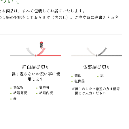
ついて
ある商品は、すべて包装してお届けいたします。
のし紙の対応をしております（内のし）。ご注文時に表書きとお名
紅白結び切り
仏事結び切り
繰り返さないお祝い事に使
御供
志
用します
粗供養
快気祝
御見舞
※黄白のしをご希望の方は備考
結婚御祝
結婚内祝
欄にご入力ください
寿