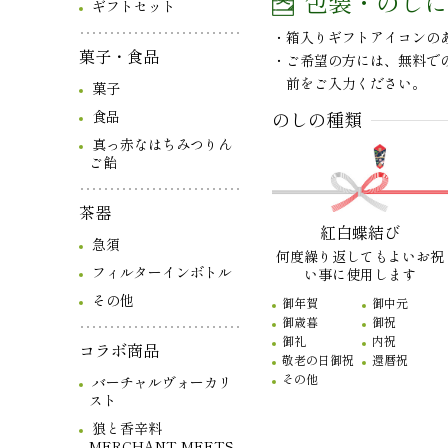
包装・のしに
ギフトセット
箱入りギフトアイコンの
菓子・食品
ご希望の方には、無料で
前をご入力ください。
菓子
食品
のしの種類
真っ赤なはちみつりん
ご飴
茶器
紅白蝶結び
急須
何度繰り返してもよいお祝
フィルターインボトル
い事に使用します
その他
御年賀
御中元
御歳暮
御祝
御礼
内祝
コラボ商品
敬老の日御祝
還暦祝
その他
バーチャルヴォーカリ
スト
狼と香辛料
MERCHANT MEETS