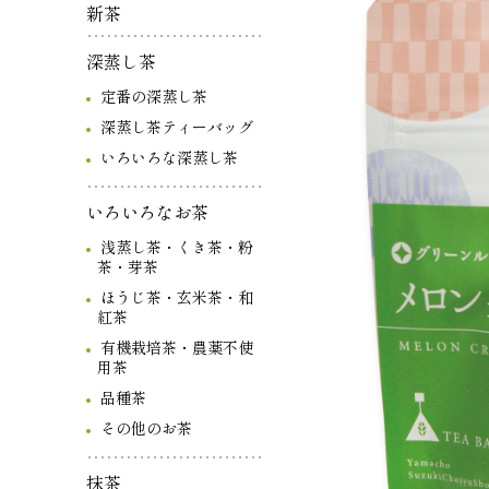
新茶
深蒸し茶
定番の深蒸し茶
深蒸し茶ティーバッグ
いろいろな深蒸し茶
いろいろなお茶
浅蒸し茶・くき茶・粉
茶・芽茶
ほうじ茶・玄米茶・和
紅茶
有機栽培茶・農薬不使
用茶
品種茶
その他のお茶
抹茶