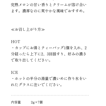
完熟メロンの甘い香りとクリームが溶け合い
ます。濃厚なのに爽やかな風味でおすすめ。
≪お召し上がり方≫
HOT
・カップにお湯とティーバッグ1個を入れ、2
分経ったら上下に2、3回揺すり、好みの濃さ
で取り出してください。
ICE
・ホットの半分の湯量で濃いめに作り氷をい
れたグラスに注いでください。
内容量
2g×7個