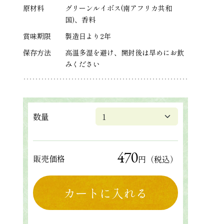
原材料
グリーンルイボス(南アフリカ共和
国)、香料
賞味期限
製造日より2年
保存方法
高温多湿を避け、開封後は早めにお飲
みください
数量
470
販売価格
円（税込）
カートに入れる