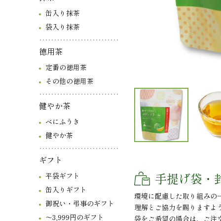
缶入り抹茶
袋入り抹茶
徳用茶
定番の徳用茶
その他の徳用茶
健やか茶
べにふうき
健やか茶
ギフト
手提げ袋・
平袋ギフト
缶入りギフト
環境に配慮した取り組みの
御祝い・弔事のギフト
理解とご協力を賜りますよ
～3,999円のギフト
袋をご希望の場合は、ご注