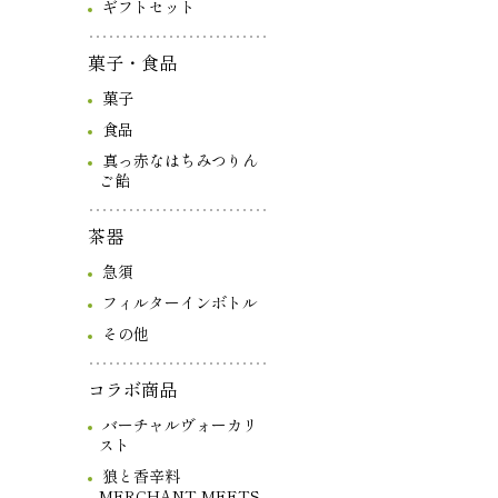
ギフトセット
菓子・食品
菓子
食品
真っ赤なはちみつりん
ご飴
茶器
急須
フィルターインボトル
その他
コラボ商品
バーチャルヴォーカリ
スト
狼と香辛料
MERCHANT MEETS