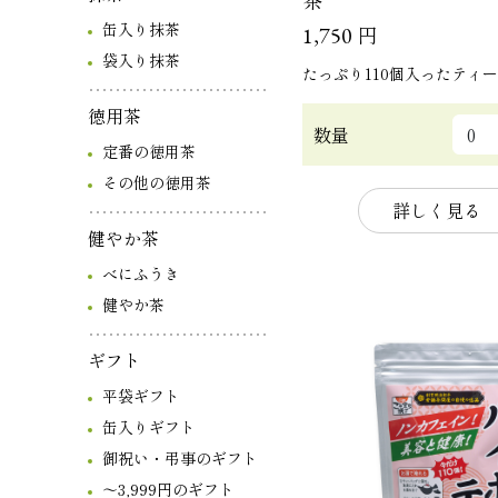
茶
缶入り抹茶
円
1,750
袋入り抹茶
たっぷり110個入ったティ
徳用茶
数量
定番の徳用茶
その他の徳用茶
詳しく見る
健やか茶
べにふうき
健やか茶
ギフト
平袋ギフト
缶入りギフト
御祝い・弔事のギフト
～3,999円のギフト