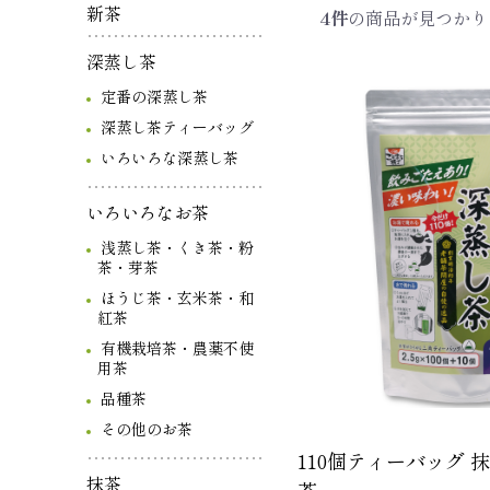
新茶
4件
の商品が見つかり
深蒸し茶
定番の深蒸し茶
深蒸し茶ティーバッグ
いろいろな深蒸し茶
いろいろなお茶
浅蒸し茶・くき茶・粉
茶・芽茶
ほうじ茶・玄米茶・和
紅茶
有機栽培茶・農薬不使
用茶
品種茶
その他のお茶
110個ティーバッグ 
抹茶