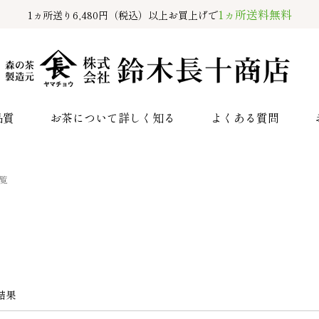
1ヵ所送料無料
1ヵ所送り6,480円（税込）以上お買上げで
品質
お茶について詳しく知る
よくある質問
覧
結果