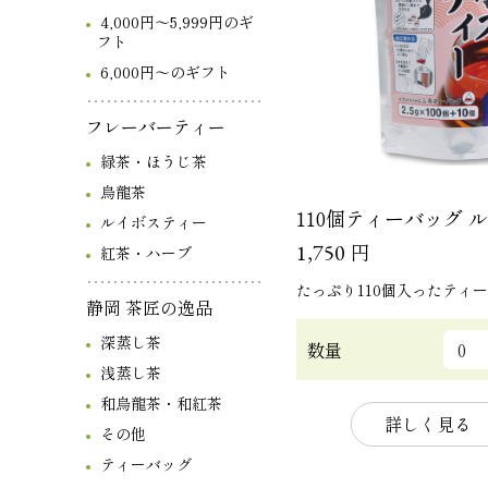
4,000円～5,999円のギ
フト
6,000円～のギフト
フレーバーティー
緑茶・ほうじ茶
烏龍茶
110個ティーバッグ 
ルイボスティー
円
1,750
紅茶・ハーブ
たっぷり110個入ったティ
静岡 茶匠の逸品
深蒸し茶
数量
浅蒸し茶
和烏龍茶・和紅茶
詳しく見る
その他
ティーバッグ