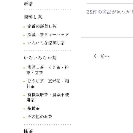
新茶
39件
の商品が見つか
深蒸し茶
定番の深蒸し茶
深蒸し茶ティーバッグ
いろいろな深蒸し茶
前へ
いろいろなお茶
浅蒸し茶・くき茶・粉
茶・芽茶
ほうじ茶・玄米茶・和
紅茶
有機栽培茶・農薬不使
用茶
品種茶
その他のお茶
抹茶