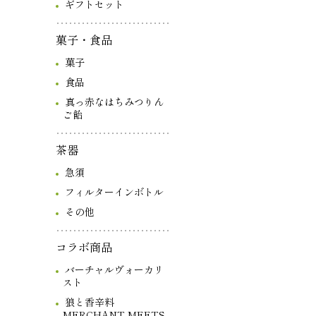
ギフトセット
菓子・食品
菓子
食品
真っ赤なはちみつりん
ご飴
茶器
急須
フィルターインボトル
その他
コラボ商品
バーチャルヴォーカリ
スト
狼と香辛料
MERCHANT MEETS