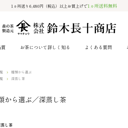
1ヵ所送料無料
1ヵ所送り6,480円（税込）以上お買上げで
品質
お茶について詳しく知る
よくある質問
覧
種類から選ぶ
覧
深蒸し茶
類から選ぶ／深蒸し茶
深蒸し茶