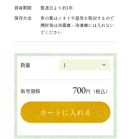
賞味期限
製造日より約1年
保存方法
茶の葉はニオイや湿気を吸収するので
開封後は冷蔵庫・冷凍庫には入れない
でください
数量
700
販売価格
円（税込）
カートに入れる