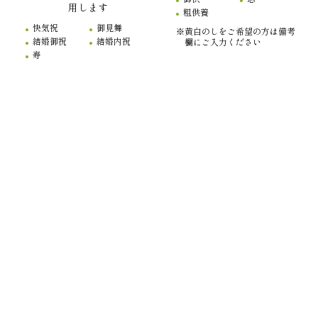
用します
粗供養
快気祝
御見舞
※黄白のしをご希望の方は備考
結婚御祝
結婚内祝
欄にご入力ください
寿