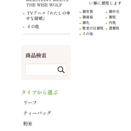
い事に使用します
THE WISE WOLF
御年賀
御中元
TVアニメ「わたしの幸
御歳暮
御祝
せな結婚」
御礼
内祝
その他
敬老の日御祝
還暦祝
その他
商品検索
タイプから選ぶ
リーフ
ティーバッグ
粉末