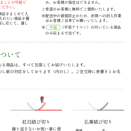
することが可能で
め、お客様が指定はできません。
ください。
ご希望のお客様に無料でご提供いたします。
商品をまとめて入
※配送中の破損防止のため、封筒への封入作業
入れたい商品を備
はお客様ご自身でお願いいたします。
容に応じて、適し
※
（平袋アイコン）の付いている商品
平袋
。
のみ収まる寸法です。
ついて
ある商品は、すべて包装してお届けいたします。
のし紙の対応をしております（内のし）。ご注文時に表書きとお名
紅白結び切り
仏事結び切り
繰り返さないお祝い事に使
御供
志