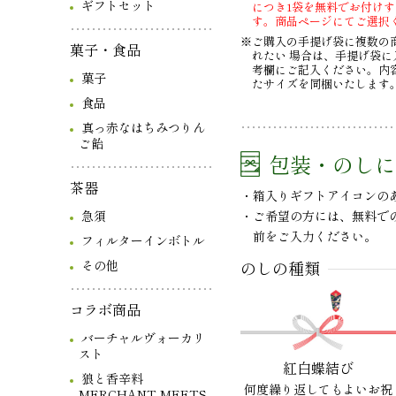
ギフトセット
につき1袋を無料でお付け
す。商品ページにてご選択
※ご購入の手提げ袋に複数の
菓子・食品
れたい 場合は、手提げ袋に
考欄にご記入ください。内
菓子
たサイズを同梱いたします
食品
真っ赤なはちみつりん
ご飴
包装・のしに
茶器
箱入りギフトアイコンの
急須
ご希望の方には、無料で
前をご入力ください。
フィルターインボトル
その他
のしの種類
コラボ商品
バーチャルヴォーカリ
スト
紅白蝶結び
狼と香辛料
何度繰り返してもよいお祝
MERCHANT MEETS