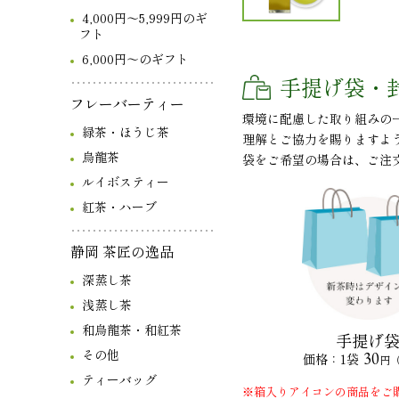
4,000円～5,999円のギ
フト
6,000円～のギフト
手提げ袋・
フレーバーティー
環境に配慮した取り組みの
緑茶・ほうじ茶
理解とご協力を賜りますよ
烏龍茶
袋をご希望の場合は、ご注
ルイボスティー
紅茶・ハーブ
静岡 茶匠の逸品
深蒸し茶
浅蒸し茶
和烏龍茶・和紅茶
手提げ
その他
30
価格：1袋
円
ティーバッグ
※箱入りアイコンの商品をご