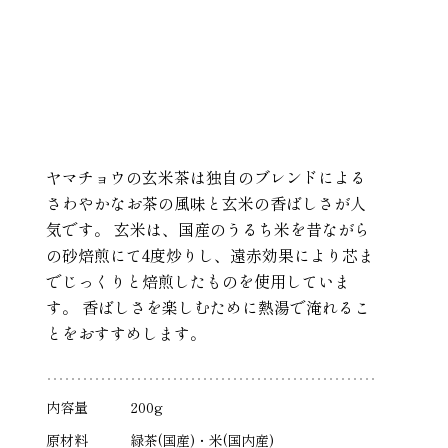
ヤマチョウの玄米茶は独自のブレンドによる
さわやかなお茶の風味と玄米の香ばしさが人
気です。 玄米は、国産のうるち米を昔ながら
の砂焙煎にて4度炒りし、遠赤効果により芯ま
でじっくりと焙煎したものを使用していま
す。 香ばしさを楽しむために熱湯で淹れるこ
とをおすすめします。
内容量
200g
原材料
緑茶(国産)・米(国内産)