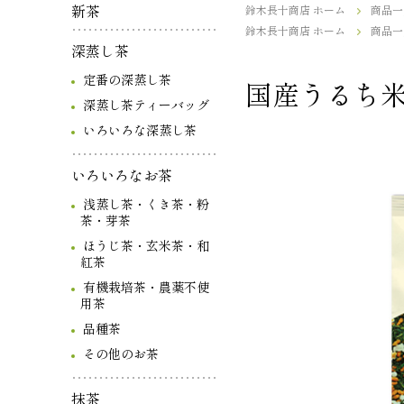
新茶
鈴木長十商店 ホーム
商品一
鈴木長十商店 ホーム
商品一
深蒸し茶
定番の深蒸し茶
国産うるち
深蒸し茶ティーバッグ
いろいろな深蒸し茶
いろいろなお茶
浅蒸し茶・くき茶・粉
茶・芽茶
ほうじ茶・玄米茶・和
紅茶
有機栽培茶・農薬不使
用茶
品種茶
その他のお茶
抹茶