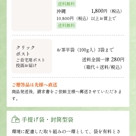
送料無料
1,800
沖縄
円（税込）
10,800円（税込）以上お買上で
送料無料
クリック
お茶平袋（100g入）3袋まで
ポスト
280
送料全国一律
円
ご自宅用ポスト
投函お届け
（箱代＋送料/税込）
ご贈答品は先様へ直送
商品発送後、請求書をご依頼主様へ郵送させていただきま
す。
手提げ袋・封筒型袋
環境に配慮した取り組みの一環として、袋を有料とさ