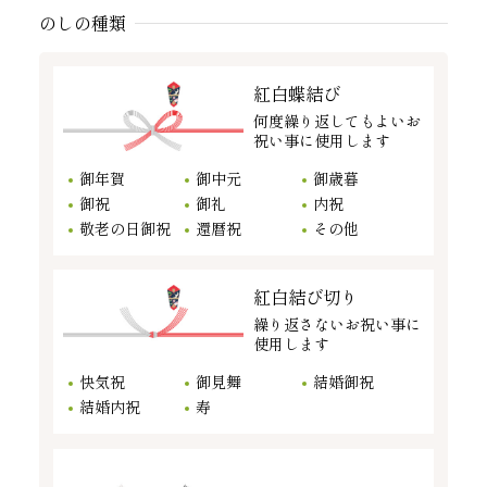
のしの種類
紅白蝶結び
何度繰り返してもよいお
祝い事に使用します
御年賀
御中元
御歳暮
御祝
御礼
内祝
敬老の日御祝
還暦祝
その他
紅白結び切り
繰り返さないお祝い事に
使用します
快気祝
御見舞
結婚御祝
結婚内祝
寿