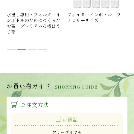
イ
水出し専用・フィルターイ
フィルターインボトル フ
水
た
ンボトルのためにつくった
ァミリーサイズ
ン
味
お茶 プレミアムな棒ほう
お
じ茶
お買い物ガイド
SHOPPING GUIDE
ご注文方法
お電話
フリーダイヤル