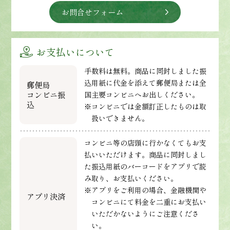
お問合せフォーム
お支払いについて
手数料は無料。商品に同封しました振
込用紙に代金を添えて郵便局または全
郵便局
コンビニ振
国主要コンビニへお出しください。
込
※コンビニでは金額訂正したものは取
扱いできません。
コンビニ等の店頭に行かなくてもお支
払いいただけます。商品に同封しまし
た振込用紙のバーコードをアプリで読
み取り、お支払いください。
※アプリをご利用の場合、金融機関や
アプリ決済
コンビニにて料金を二重にお支払い
いただかないようにご注意くださ
い。