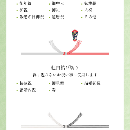
御年賀
御中元
御歳暮
御祝
御礼
内祝
敬老の日御祝
還暦祝
その他
紅白結び切り
繰り返さないお祝い事に使用します
快気祝
御見舞
結婚御祝
結婚内祝
寿