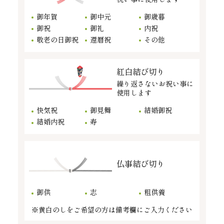
御年賀
御中元
御歳暮
御祝
御礼
内祝
敬老の日御祝
還暦祝
その他
紅白結び切り
繰り返さないお祝い事に
使用します
快気祝
御見舞
結婚御祝
結婚内祝
寿
仏事結び切り
御供
志
粗供養
※黄白のしをご希望の方は備考欄にご入力ください