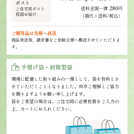
ポスト
280
送料全国一律
円
ご自宅用ポスト
投函お届け
（箱代＋送料/税込）
ご贈答品は先様へ直送
商品発送後、請求書をご依頼主様へ郵送させていただきま
す。
手提げ袋・封筒型袋
環境に配慮した取り組みの一環として、袋を有料とさ
せていただくこととなりました。何卒ご理解とご協力
を賜りますようお願い申し上げます。
袋をご希望の場合は、ご注文時に必要枚数をご入力の
上、カートにお入れください。