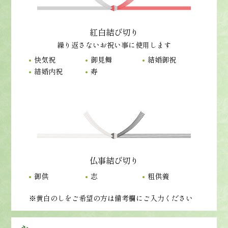
紅白結び切り
繰り返さないお祝い事に使用します
快気祝
御見舞
結婚御祝
結婚内祝
寿
仏事結び切り
御供
志
粗供養
※黄白のしをご希望の方は備考欄にご入力ください