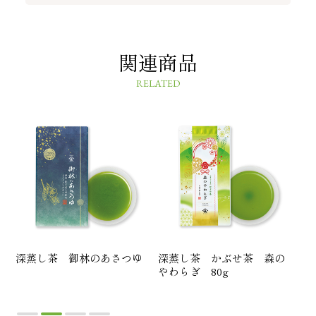
関連商品
RELATED
し
深蒸し茶 御林のあさつゆ
深蒸し茶 かぶせ茶 森の
深
やわらぎ 80g