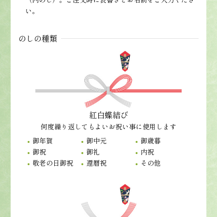
い。
のしの種類
紅白蝶結び
何度繰り返してもよいお祝い事に使用します
御年賀
御中元
御歳暮
御祝
御礼
内祝
敬老の日御祝
還暦祝
その他