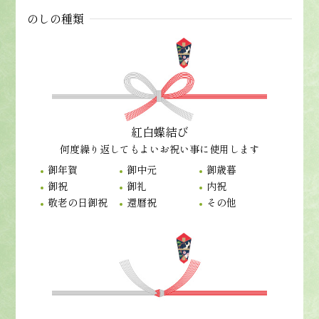
のしの種類
紅白蝶結び
何度繰り返してもよいお祝い事に使用します
御年賀
御中元
御歳暮
御祝
御礼
内祝
敬老の日御祝
還暦祝
その他