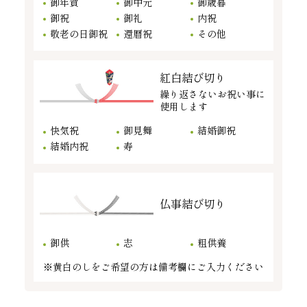
御年賀
御中元
御歳暮
御祝
御礼
内祝
敬老の日御祝
還暦祝
その他
紅白結び切り
繰り返さないお祝い事に
使用します
快気祝
御見舞
結婚御祝
結婚内祝
寿
仏事結び切り
御供
志
粗供養
※黄白のしをご希望の方は備考欄にご入力ください