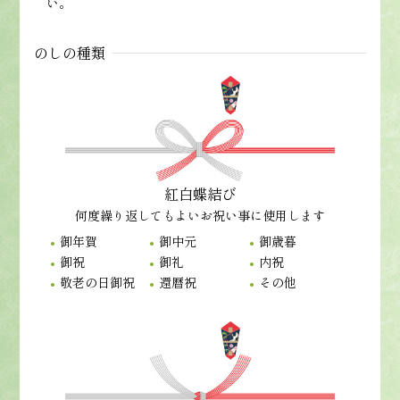
い。
のしの種類
紅白蝶結び
何度繰り返してもよいお祝い事に使用します
御年賀
御中元
御歳暮
御祝
御礼
内祝
敬老の日御祝
還暦祝
その他