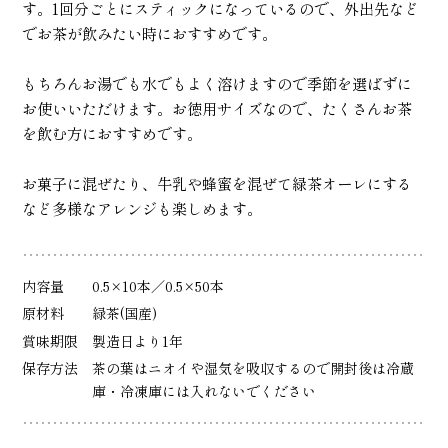
す。1回分ごとにスティックになっているので、外出先など
でお茶が飲みたい時におすすめです。
もちろんお湯でも水でもよく溶けますので季節を選ばずに
お使いいただけます。お徳用サイズなので、たくさんお茶
を飲む方におすすめです。
お菓子に混ぜたり、牛乳や蜂蜜を混ぜて緑茶オーレにする
など多様なアレンジも楽しめます。
内容量
0.5×10本／0.5×50本
原材料
緑茶(国産)
賞味期限
製造日より1年
保存方法
茶の葉はニオイや湿気を吸収するので開封後は冷蔵
庫・冷凍庫には入れないでください