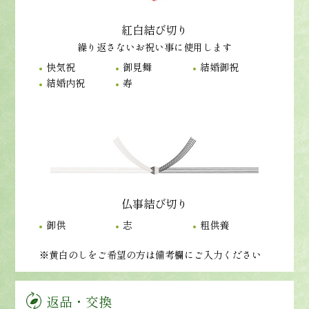
紅白結び切り
繰り返さないお祝い事に使用します
快気祝
御見舞
結婚御祝
結婚内祝
寿
仏事結び切り
御供
志
粗供養
※黄白のしをご希望の方は備考欄にご入力ください
返品・交換