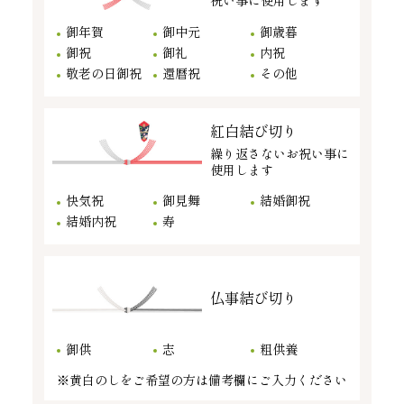
祝い事に使用します
御年賀
御中元
御歳暮
御祝
御礼
内祝
敬老の日御祝
還暦祝
その他
紅白結び切り
繰り返さないお祝い事に
使用します
快気祝
御見舞
結婚御祝
結婚内祝
寿
仏事結び切り
御供
志
粗供養
※黄白のしをご希望の方は備考欄にご入力ください