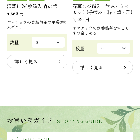
深蒸し茶3枚箱入 森の華
深蒸し茶箱入 飲みくらべ
セット(手摘み・粋・華・雅)
4,860
円
4,280
円
ヤマチョウの高級煎茶の平袋3枚
入ギフト
ヤマチョウの定番銘茶をすこし
ずつ楽しめる
数量
数量
詳しく見る
詳しく見る
お買い物ガイド
SHOPPING GUIDE
ご注文方法