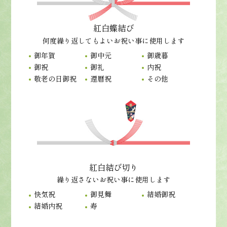
紅白蝶結び
何度繰り返してもよいお祝い事に使用します
御年賀
御中元
御歳暮
御祝
御礼
内祝
敬老の日御祝
還暦祝
その他
紅白結び切り
繰り返さないお祝い事に使用します
快気祝
御見舞
結婚御祝
結婚内祝
寿