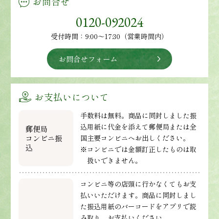
お問合せ
0120-092024
受付時間：9:00～17:30（営業時間内）
お問合せフォーム
お支払いについて
手数料は無料。商品に同封しました振
込用紙に代金を添えて郵便局または全
郵便局
コンビニ振
国主要コンビニへお出しください。
込
※コンビニでは金額訂正したものは取
扱いできません。
コンビニ等の店頭に行かなくてもお支
払いいただけます。商品に同封しまし
た振込用紙のバーコードをアプリで読
み取り、お支払いください。