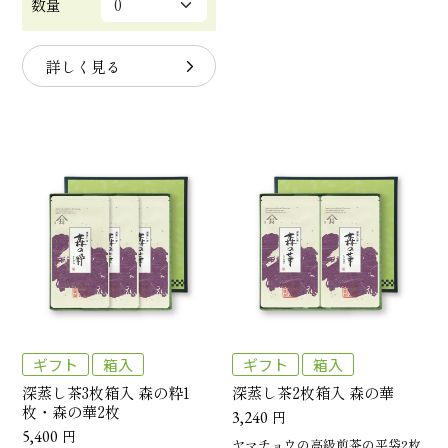
数量
詳しく見る
ギフト
箱入
ギフト
箱入
深蒸し茶3枚箱入 森の粋1
深蒸し茶2枚箱入 森の華
枚・森の華2枚
3,240
円
5,400
円
ヤマチョウの高級煎茶の平袋2枚