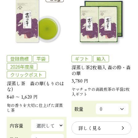
登録商標
平袋
ギフト
箱入
2026年度産
深蒸し茶2枚箱入 森の粋・森
の華
クリックポスト
3,780
円
深蒸し茶 森の華(もりのは
な)
ヤマチョウの高級煎茶の平袋2枚
入ギフト
840
～
1,620
円
旬の香りを大切に仕上げた深蒸
数量
し茶
内容量
詳しく見る