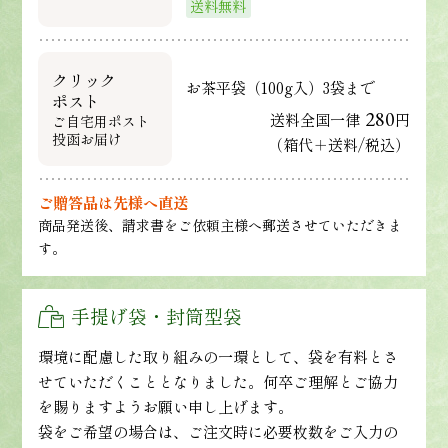
送料無料
クリック
お茶平袋（100g入）3袋まで
ポスト
280
送料全国一律
円
ご自宅用ポスト
投函お届け
（箱代＋送料/税込）
ご贈答品は先様へ直送
商品発送後、請求書をご依頼主様へ郵送させていただきま
す。
手提げ袋・封筒型袋
環境に配慮した取り組みの一環として、袋を有料とさ
せていただくこととなりました。何卒ご理解とご協力
を賜りますようお願い申し上げます。
袋をご希望の場合は、ご注文時に必要枚数をご入力の