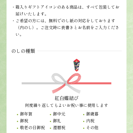
箱入りギフトアイコンのある商品は、すべて包装してお
届けいたします。
ご希望の方には、無料でのし紙の対応をしております
（内のし）。ご注文時に表書きとお名前をご入力くださ
い。
のしの種類
紅白蝶結び
何度繰り返してもよいお祝い事に使用します
御年賀
御中元
御歳暮
御祝
御礼
内祝
敬老の日御祝
還暦祝
その他