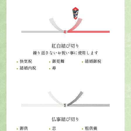
紅白結び切り
繰り返さないお祝い事に使用します
快気祝
御見舞
結婚御祝
結婚内祝
寿
仏事結び切り
御供
志
粗供養